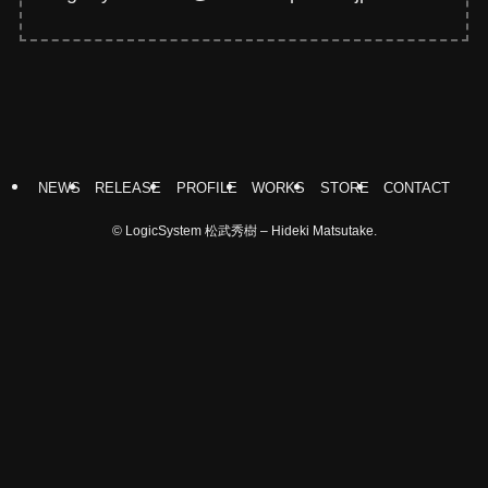
NEWS
RELEASE
PROFILE
WORKS
STORE
CONTACT
©
LogicSystem 松武秀樹 – Hideki Matsutake.