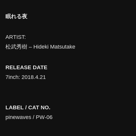
眠れる夜
ARTIST:
松武秀樹 – Hideki Matsutake
RELEASE DATE
7inch: 2018.4.21
LABEL / CAT NO.
pinewaves / PW-06