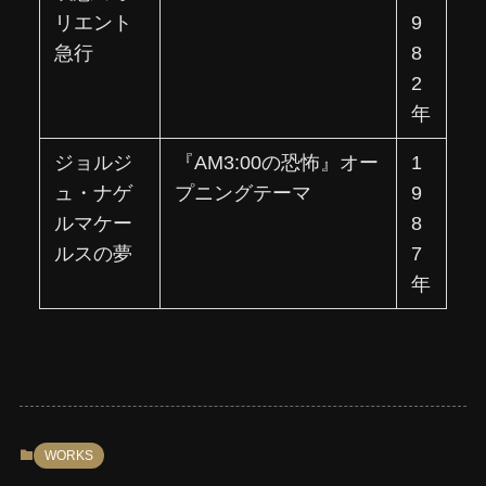
リエント
9
急行
8
2
年
ジョルジ
『AM3:00の恐怖』オー
1
ュ・ナゲ
プニングテーマ
9
ルマケー
8
ルスの夢
7
年
WORKS