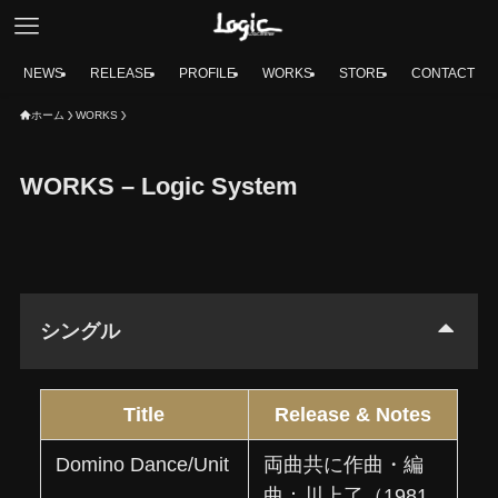
NEWS
RELEASE
PROFILE
WORKS
STORE
CONTACT
ホーム
WORKS
WORKS – Logic System
シングル
Title
Release & Notes
Domino Dance/Unit
両曲共に作曲・編
曲：川上了（1981