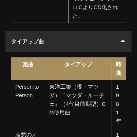
LLCよりCD化され
た。
タイアップ曲
楽曲
タイアップ
時
期
Person to
東洋工業（現・マツ
1
Person
ダ）『マツダ・ルーチ
9
ェ』（4代目前期型）C
8
M使用曲
1
年
哀愁のオ
1