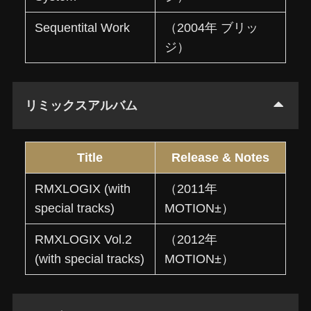
Sequentital Work
（2004年 ブリッ
ジ）
リミックスアルバム
Title
Release & Notes
RMXLOGIX (with
（2011年
special tracks)
MOTION±）
RMXLOGIX Vol.2
（2012年
(with special tracks)
MOTION±）